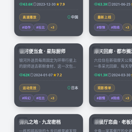
在零下四十度的环境中展开五十六
了一张多年前失踪学
63.6K
2023-12-30
7.9
63.3K
2021-06-25
小时的极限营救。
被迫重新打开尘封的
中国
高速播放
最新上线
#动作
#杜比
+
3
#惊悚
#院线
+
3
59:46
银河便当盒 · 星际厨师
摩天回廊 · 都市搁
JP
JP
银河外送员每周固定为环带行星上
六位住在新宿摩天公
的厨师送去新鲜食材，这一次包裹
一条采光回廊，每天
里藏着一封不知名星球的求救信，
他们慢慢拼凑出彼此
62K
2024-01-07
7.2
61.3K
2024-03-30
她决定改道偏航。
秘人生。
日本
运动竞技
观影榜单
#科幻
#杜比
+
3
#剧情
#院线
+
3
99:59
弹丸之地 · 九龙密档
茶餐厅恋曲 · 老
HK
HK
一栋即将拆除的九龙旧楼里被发现
北角一家茶餐厅的女