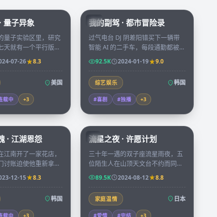
99:49
56:16
· 量子异象
我的副驾 · 都市冒险录
KR
的量子实验区里，研究
过气电台 DJ 阴差阳错买下一辆带
七天就有一个平行版本
智能 AI 的二手车，每段通勤都被
在镜中，七个版本即将
AI 「指点人生」搅得鸡飞狗跳，最
024-07-26
8.3
92.5K
2024-01-19
9.0
时间线开始崩塌。
后却也找回久违的勇气与心动。
美国
韩国
综艺娱乐
连载中
+
3
#喜剧
#独播
+
3
99:48
99:55
 · 江湖恩怨
流星之夜 · 许愿计划
JP
在江南开了一家花店，
三十年一遇的双子座流星雨夜，五
门讨账迫使他重新拿起
位陌生人在山顶天文台不约而同许
束玫瑰背后都藏着一桩
下同一个心愿，第二天他们发现彼
023-12-15
8.3
89.5K
2024-08-12
8.8
。
此命运被无形丝线连接。
韩国
日本
家庭温情
连载中
+
3
#爱情
#完结
+
3