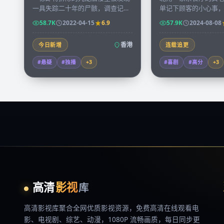
一具失踪二十年的尸骸，调查记者
单记下顾客的小心事
凭着发黄的房屋契约逐层走访租
句子悄悄被一位常客
58.7K
2022-04-15
6.9
57.9K
2024-08-08
户，揭开一段被忽略的城市秘史。
成书，引发全港回响
香港
今日新增
连载追更
#悬疑
#独播
+
3
#喜剧
#高分
+
3
高清
影视
库
高清影视库
聚合全网优质影视资源，
免费高清在线观看
电
影、电视剧、综艺、动漫，1080P 流畅画质，每日同步更