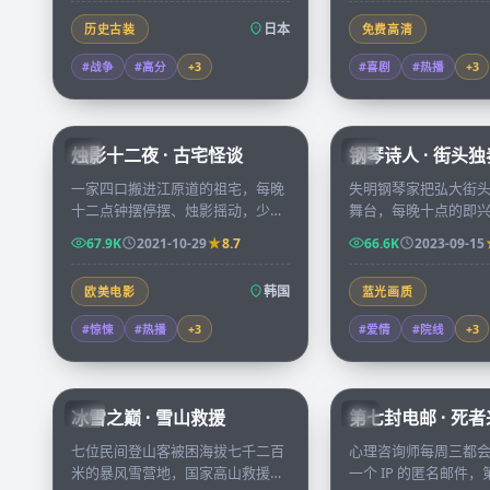
日本
历史古装
免费高清
#战争
#高分
+
3
#喜剧
#热播
+
3
99:25
烛影十二夜 · 古宅怪谈
钢琴诗人 · 街头独
KR
KR
一家四口搬进江原道的祖宅，每晚
失明钢琴家把弘大街
十二点钟摆停摆、烛影摇动，少女
舞台，每晚十点的即
在阁楼里发现了不属于这个时代的
一位独自旅行的小说
67.9K
2021-10-29
8.7
66.6K
2023-09-15
日记，连续十二夜，故事走向无人
乐谱与文字之间慢慢
预料。
韩国
欧美电影
蓝光画质
#惊悚
#热播
+
3
#爱情
#院线
+
3
99:34
冰雪之巅 · 雪山救援
第七封电邮 · 死
CN
KR
七位民间登山客被困海拔七千二百
心理咨询师每周三都
米的暴风雪营地，国家高山救援队
一个 IP 的匿名邮件