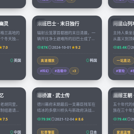
99:39
99:15
堡幽灵
末班巴士 · 末日独行
阿里山列车
KR
TW
苏格兰高地的
辐射云笼罩首都圈的末日清晨，一
主持人乘坐
整个冬天独自
辆开往净土避难所的旧巴士成了七
从嘉义到顶
钟声响起时，
位陌生人最后的方舟，途中每一站
当地年轻人
7.0
87K
2024-10-01
9.2
85.4K
2
里唯一的住
都让他们必须重新评估彼此。
由，沿途风
英国
韩国
高速播放
一站直达
#科幻
#连载中
+
3
#冒险
#
99:17
99:29
忆
寒桥渡 · 武士传
黑帮王朝 
JP
CN
京老胡同里，
德川幕府末期最后一支幕臣残军在
五十年代的
摄制组邀请讲
结冰的多摩川桥头与新政府决战，
族在三十年
后一件事」，
桥北桥南的两位青年武士曾是少年
融帝国的转
7.5
79.9K
2021-12-04
8.6
79.4K
2
的微缩拓本。
时同窗，今日却生死相对。
远超想象。
中国
日本
犯罪警匪
家庭温情