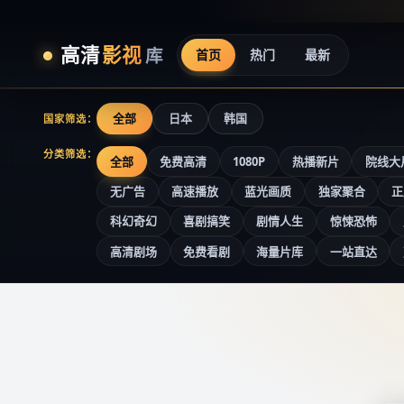
高清
影视
库
首页
热门
最新
全部
日本
韩国
国家筛选：
分类筛选：
全部
免费高清
1080P
热播新片
院线大
无广告
高速播放
蓝光画质
独家聚合
正
科幻奇幻
喜剧搞笑
剧情人生
惊悚恐怖
高清剧场
免费看剧
海量片库
一站直达
高清影视库