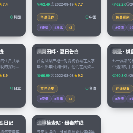
生的照片，他
方银河，两颗心也在镜头与望远镜
岛三个月，
7.4
62.4K
2022-08-19
7.7
62.2K
2
旧档。
之间慢慢靠近。
看不见的力
韩国
中国
华语佳作
免费看剧
#爱情
#杜比
+
3
#惊悚
#
45:37
99:21
浅
凤梨田畔 · 夏日告白
棋圣 · 
TW
CN
寓的住户共享
台南凤梨产地一对青梅竹马在大学
七十高龄的
早晚的擦肩里
毕业那年回到田畔，他们在凤梨花
中遇到对手
正在经历的隐
开的两周里决定是要继续守住家业
失散多年的
8.9
60.9K
2022-08-08
9.2
60.8K
2
还是奔向各自的都市理想。
年，胜负已
日本
台湾
蓝光合集
在线观看
#爱情
#独播
+
3
#剧情
#
70:07
52:09
板娘日记
边境检查站 · 缉毒前线
CN
老板每天用菜
云南边境的一处偏僻检查站连续半