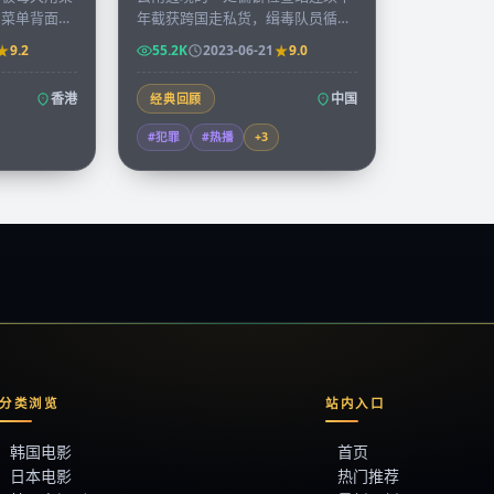
，菜单背面的
年截获跨国走私货，缉毒队员循着
抄录下来出版
一枚不起眼的硬币追到金三角，揭
9.2
55.2K
2023-06-21
9.0
。
开十年前未结的旧案。
香港
中国
经典回顾
#犯罪
#热播
+
3
分类浏览
站内入口
韩国电影
首页
日本电影
热门推荐