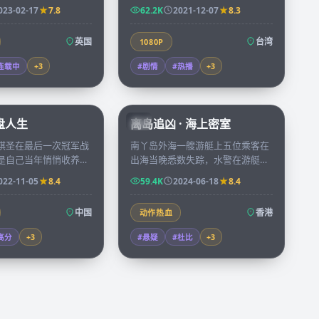
每天的日志逐渐被某种
三十年，新一代年轻人决定用纪录
023-02-17
7.8
62.2K
2021-12-07
8.3
量重写。
片把母亲的航海日志重新呈现。
英国
台湾
1080P
连载中
+
3
#剧情
#热播
+
3
91:43
92:58
棋盘人生
离岛追凶 · 海上密室
HK
棋圣在最后一次冠军战
南丫岛外海一艘游艇上五位乘客在
是自己当年悄悄收养却
出海当晚悉数失踪，水警在游艇舱
弟子，一局棋下了三十
底的一个密室里找到唯一的线索，
022-11-05
8.4
59.4K
2024-06-18
8.4
不重要。
是一张被烧了一半的地图。
中国
香港
动作热血
高分
+
3
#悬疑
#杜比
+
3